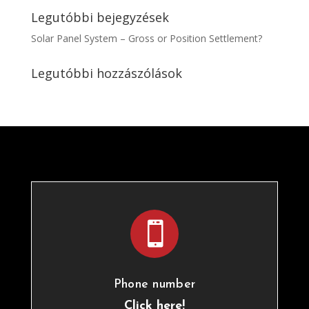
Legutóbbi bejegyzések
Solar Panel System – Gross or Position Settlement?
Legutóbbi hozzászólások

Phone number
Click here!