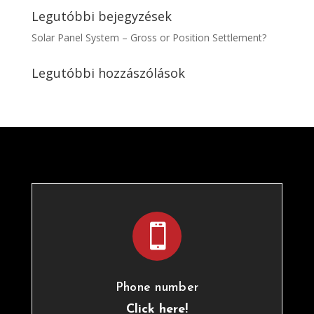
Legutóbbi bejegyzések
Solar Panel System – Gross or Position Settlement?
Legutóbbi hozzászólások

Phone number
Click here!