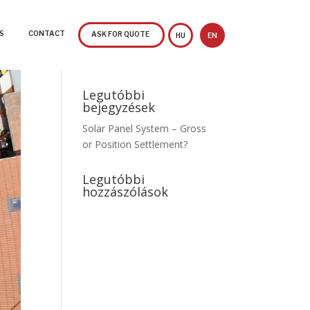
S
CONTACT
ASK FOR QUOTE
HU
EN
Legutóbbi
bejegyzések
Solar Panel System – Gross
or Position Settlement?
Legutóbbi
hozzászólások