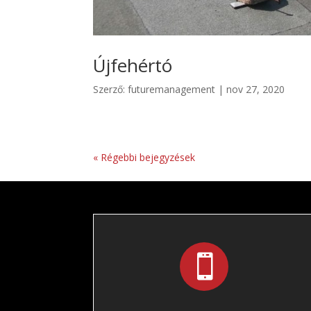
Újfehértó
Szerző:
futuremanagement
|
nov 27, 2020
« Régebbi bejegyzések
